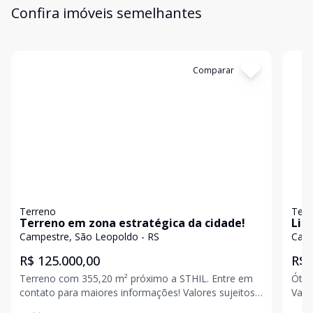
Confira imóveis semelhantes
Cód:
18019
Comparar
Có
Terreno
Terr
Terreno em zona estratégica da cidade!
Lin
Campestre, São Leopoldo - RS
Camp
R$ 125.000,00
R$ 
Terreno com 355,20 m² próximo a STHIL. Entre em
Ótim
contato para maiores informações! Valores sujeitos
Valo
a alteração sem aviso prévio