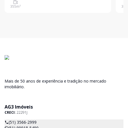
355
m²
395
Mais de 50 anos de experiência e tradição no mercado
imobiliário.
AG3 Imóveis
CRECI:
22291J
(51) 3566-2999
(51) 99918-5490