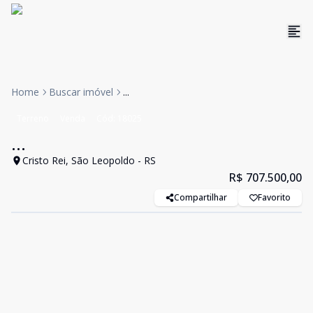
Home
Buscar imóvel
...
Terreno
Venda
Cód:
18025
...
Cristo Rei, São Leopoldo - RS
R$ 707.500,00
Compartilhar
Favorito