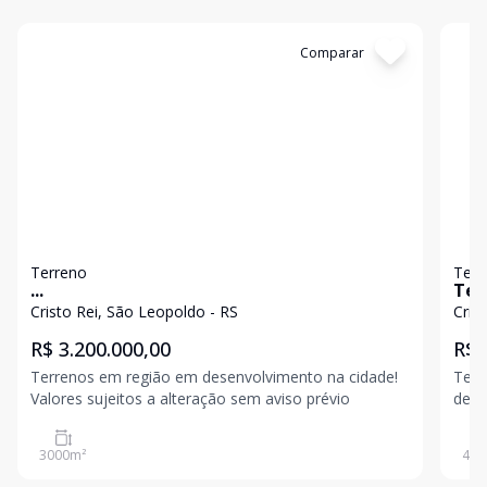
Cód:
19549
Comparar
Có
Terreno
Terr
...
Ter
Cristo Rei, São Leopoldo - RS
Cris
R$ 3.200.000,00
R$ 
Terrenos em região em desenvolvimento na cidade!
Terreno 
Valores sujeitos a alteração sem aviso prévio
de R
prop
oportun
3000
m²
490
alte