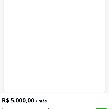
Imóveis semelhantes
R$ 5.000,00
/ mês
Confira imóveis semelhantes