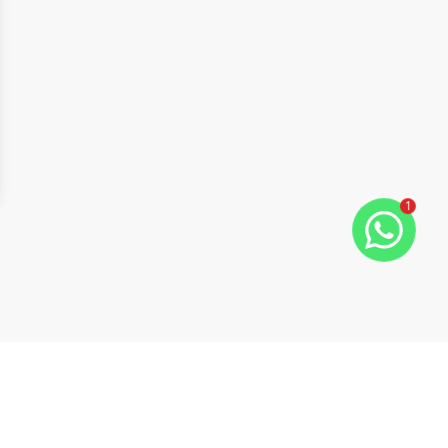
1
ide
t slide
Cód:
17568
Comparar