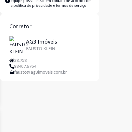
equipe possa entrar em contato de acordo com
a
política de privacidade e termos de serviço
Corretor
AG3 Imóveis
FAUSTO KLEIN
38.758
98407.6764
fausto@ag3imoveis.com.br