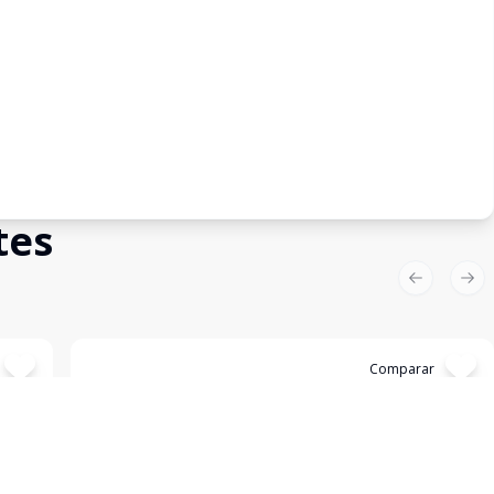
tes
Previous sl
Nex
Cód:
6654
Comparar