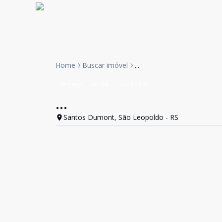
Home
Buscar imóvel
...
Terreno
Venda
Cód:
18492
...
Santos Dumont, São Leopoldo - RS