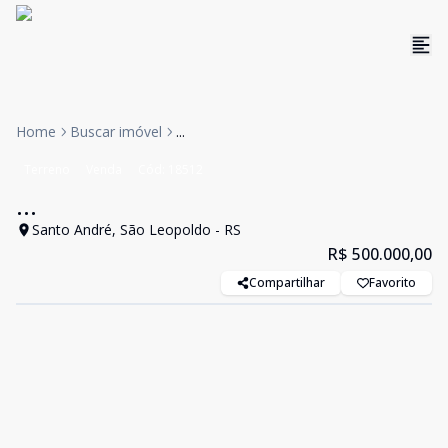
Home
Buscar imóvel
...
Terreno
Venda
Cód:
18512
...
Santo André, São Leopoldo - RS
R$ 500.000,00
Compartilhar
Favorito