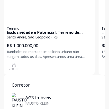
Terreno
Terr
Exclusividade e Potencial: Terreno de
...
Esquina com 3 Frentes
Santo André, São Leopoldo - RS
Sant
R$ 1.000.000,00
R$ 
Raridades no mercado imobiliário urbano não
TER
surgem todos os dias. Apresentamos uma área
BAI
nobre com mais de 2.000 m², perfeitamente
ASFA
posicionada em uma localização excelente e
a al
2085
m²
estratégica. O grande diferencial deste imóvel é a sua
topografia e disposição:
Corretor
AG3 Imóveis
FAUSTO KLEIN