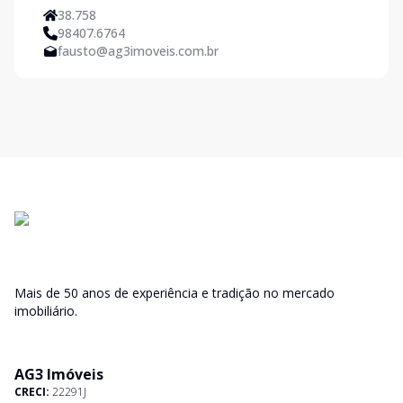
38.758
98407.6764
fausto@ag3imoveis.com.br
Mais de 50 anos de experiência e tradição no mercado
imobiliário.
AG3 Imóveis
CRECI:
22291J