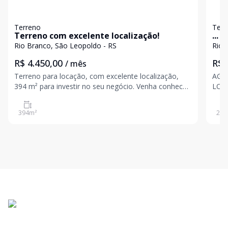
Terreno
Terr
Terreno com excelente localização!
...
Rio Branco, São Leopoldo - RS
Rio 
R$ 4.450,00
R$ 
/ mês
Terreno para locação, com excelente localização,
AG3
394 m² para investir no seu negócio. Venha conhecer!
LOCA
Valores sujeitos a alteração sem aviso prévio
sem 
394
m²
210