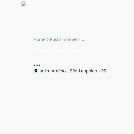
Home
Buscar imóvel
...
Terreno
Venda
Cód:
8899
...
Jardim América, São Leopoldo - RS