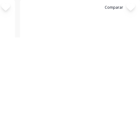
Cód:
17214
Comparar
Terreno
Terreno no Jardim América!
Jardim América, São Leopoldo - RS
R$ 680.000,00
Lindo terreno no bairro Jardim América. Entre em
o
contato para maiores informações! Valores sujeitos a
alteração sem aviso prévio
489
m²