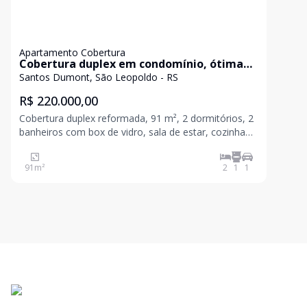
Apartamento Cobertura
Cobertura duplex em condomínio, ótima
localização!
Santos Dumont, São Leopoldo - RS
R$ 220.000,00
Cobertura duplex reformada, 91 m², 2 dormitórios, 2
banheiros com box de vidro, sala de estar, cozinha
com móveis planejados, área de serviço, espaço
gourmet no terraço fechado com vidros e 1 vaga de
91
m²
2
1
1
garagem. Condomínio tranquilo, seguro, portaria 24
h,