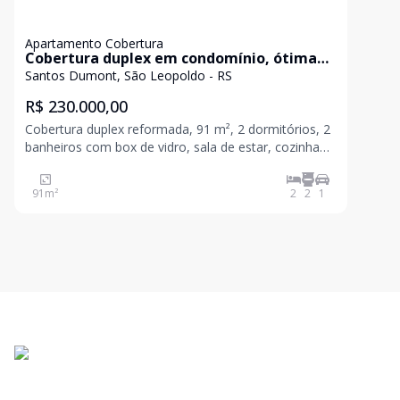
Apartamento Cobertura
Cobertura duplex em condomínio, ótima
localização!
Santos Dumont, São Leopoldo - RS
R$ 230.000,00
Cobertura duplex reformada, 91 m², 2 dormitórios, 2
banheiros com box de vidro, sala de estar, cozinha
com móveis planejados, área de serviço, espaço
gourmet no terraço fechado com vidros e 1 vaga de
91
m²
2
2
1
garagem. Condomínio tranquilo, seguro, portaria 24
h,