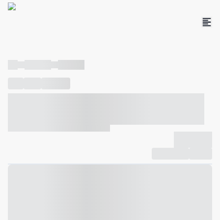
----
----- -----
----- -----
----
-----
---- ------
----- ----- -- ------ ---- ---- -- ----- ----- -----
--- ------
----- ----- -- ------ ----- ----- -- ------
-------------
Compartilhar
Favorito