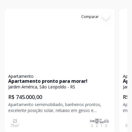
Cód:
19618
Comparar
Có
Apartamento
Apa
Apartamento pronto para morar!
Apa
Jardim América, São Leopoldo - RS
Jard
R$ 745.000,00
R$ 
Apartamento semimobiliado, banheiros prontos,
Apar
excelente posição solar, rebaixo em gesso e
imóv
luminárias. Valores sujeitos a alteração sem aviso
pano
prévio
dorm
75
m²
2
2
1
2
90
m
spli