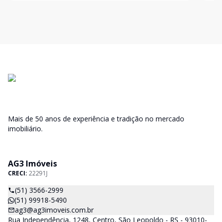
de g
Mais de 50 anos de experiência e tradição no mercado
imobiliário.
AG3 Imóveis
CRECI:
22291J
(51) 3566-2999
(51) 99918-5490
ag3@ag3imoveis.com.br
Rua Independência, 1248, Centro, São Leopoldo - RS - 93010-