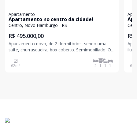
Apartamento
Apa
Apartamento no centro da cidade!
Apa
loc
Centro, Novo Hamburgo - RS
Cent
R$ 495.000,00
R$ 
Apartamento novo, de 2 dormitórios, sendo uma
Apar
suíte, churrasqueira, box coberto. Semimobiliado. O
ilum
empreendimento conta com academia,
cozi
brinquedoteca, salão de festas, bicicletário e vagas
priv
62
m²
2
1
1
1
67
m
para visitantes. Agende uma visita! Valores sujeitos a
conhece
alte