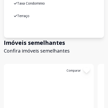
Taxa Condominio
Terraço
Imóveis semelhantes
Confira imóveis semelhantes
Cód:
19999
Comparar
Có