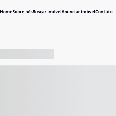
Home
Sobre nós
Buscar imóvel
Anunciar imóvel
Contato
-- ----- ----- --- ------