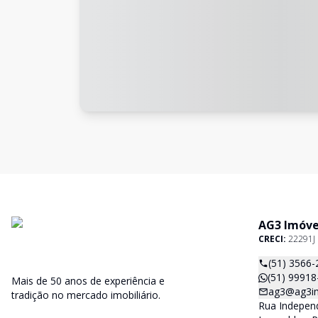
AG3 Imóve
CRECI:
22291J
(51) 3566-
(51) 99918
Mais de 50 anos de experiência e
ag3@ag3im
tradição no mercado imobiliário.
Rua Independ