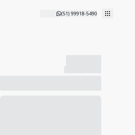
(51) 99918-5490
-------------
Compartilhar
Favorito