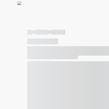
----
----- -----
----- -----
----
-----
---- ------
----- ----- -- ------ ---- ---- -- ---
----- ----- -- ------ ----- ----- -- ------