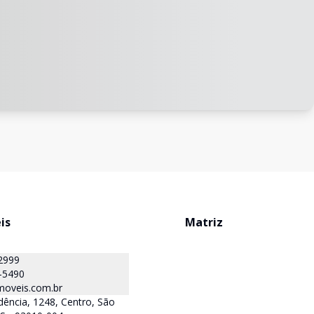
is
Matriz
2999
-5490
oveis.com.br
ência, 1248, Centro, São