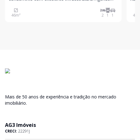
sua visita! Valores sujeitos a alteração sem aviso
com 
prévio
e ja
46
m²
2
1
1
40
m
serv
gara
Mais de 50 anos de experiência e tradição no mercado
imobiliário.
AG3 Imóveis
CRECI:
22291J