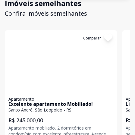
Imóveis semelhantes
Confira imóveis semelhantes
Cód:
19357
Comparar
Có
Apartamento
Apa
Excelente apartamento Mobiliado!
Lin
Santo André, São Leopoldo - RS
Sant
R$ 245.000,00
R$ 
Apartamento mobiliado, 2 dormitórios em
Apar
condomínio com excelente infraestrutura. Agende
natu