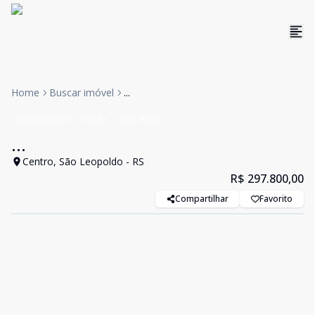
Home
Buscar imóvel
...
Apartamento
Venda
Cód:
9002
...
Centro, São Leopoldo - RS
R$ 297.800,00
Compartilhar
Favorito