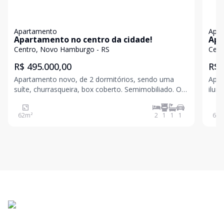
Apartamento
Apa
Apartamento no centro da cidade!
Apa
loc
Centro, Novo Hamburgo - RS
Cent
R$ 495.000,00
R$ 
Apartamento novo, de 2 dormitórios, sendo uma
Apar
suíte, churrasqueira, box coberto. Semimobiliado. O
ilum
empreendimento conta com academia,
cozi
brinquedoteca, salão de festas, bicicletário e vagas
priv
62
m²
2
1
1
1
67
m
para visitantes. Agende uma visita! Valores sujeitos a
conhece
alte