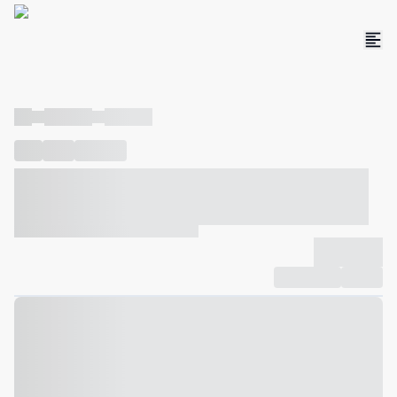
----
----- -----
----- -----
----
-----
---- ------
----- ----- -- ------ ---- ---- -- ----- ----- -----
--- ------
----- ----- -- ------ ----- ----- -- ------
-------------
Compartilhar
Favorito