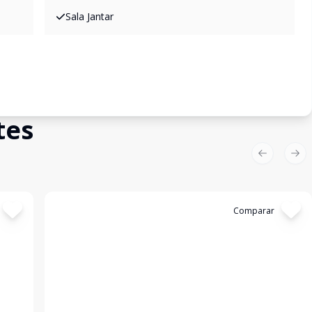
Sala Jantar
tes
Previous sl
Nex
Cód:
19414
Comparar