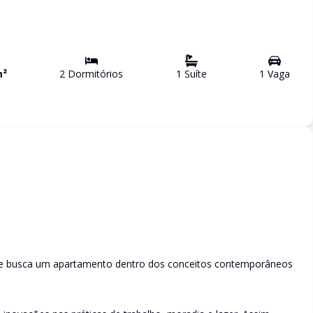
²
2
Dormitório
s
1
Suíte
1
Vaga
que busca um apartamento dentro dos conceitos contemporâneos