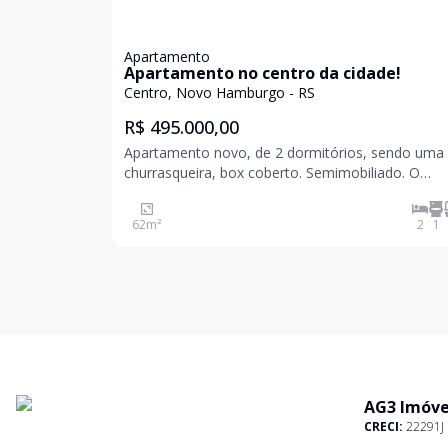
Apartamento
Apartamento no centro da cidade!
Centro, Novo Hamburgo - RS
R$ 495.000,00
Apartamento novo, de 2 dormitórios, sendo uma 
churrasqueira, box coberto. Semimobiliado. O
empreendimento conta com academia, brinquedo
salão de festas, bicicletário e vagas para visitantes.
62
m²
2
1
Agende uma visita! Valores sujeitos a
AG3 Imóve
CRECI:
22291J