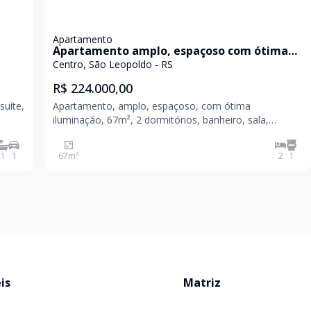
Apartamento
Apartamento amplo, espaçoso com ótima
localização!
Centro, São Leopoldo - RS
R$ 224.000,00
suíte,
Apartamento, amplo, espaçoso, com ótima
iluminação, 67m², 2 dormitórios, banheiro, sala,
teca,
cozinha, área de serviço e sacada. Localização
privilegiada, condomínio seguro e tranquilo. Venha
1
1
67
m²
2
1
conhecer, agende a sua visita! Valores sujeitos a
alteração sem
is
Matriz