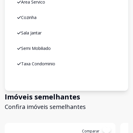
Area Servico
Cozinha
Sala Jantar
Semi Mobiliado
Taxa Condominio
Imóveis semelhantes
Confira imóveis semelhantes
Cód:
19181
Comparar
Có