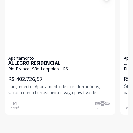
Apartamento
Apa
ALLEGRO RESIDENCIAL
...
Rio Branco, São Leopoldo - RS
Rio 
R$ 402.726,57
R$ 
Lançamento! Apartamento de dois dormitórios,
Ótim
sacada com churrasqueira e vaga privativa de
bair
estacionamento, em excelente localização no Bairro
este
Rio Branco em São Leopoldo. Entre em contato para
chur
58
m²
2
1
1
81
m
maiores informações! Valores sujeitos a alteração
de f
sem a
próx