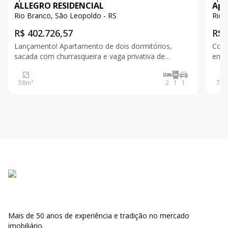
ALLEGRO RESIDENCIAL
Apa
Rio Branco, São Leopoldo - RS
Rio 
R$ 402.726,57
R$ 
Lançamento! Apartamento de dois dormitórios,
Conf
sacada com churrasqueira e vaga privativa de
em São Leopo
estacionamento, em excelente localização no Bairro
m² o
Rio Branco em São Leopoldo. Entre em contato para
estr
58
m²
2
1
1
74
m
maiores informações! Valores sujeitos a alteração
um p
sem a
Mais de 50 anos de experiência e tradição no mercado
imobiliário.