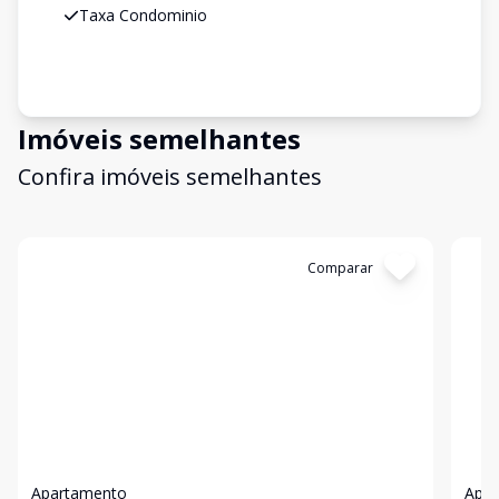
Taxa Condominio
Imóveis semelhantes
Confira imóveis semelhantes
Cód:
19181
Comparar
Có
Apartamento
Apa