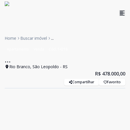
Home
Buscar imóvel
...
Apartamento
Venda
Cód:
14216
...
Rio Branco, São Leopoldo - RS
R$ 478.000,00
Compartilhar
Favorito