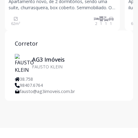
Apartamento novo, de 2 dormitórios, sendo uma
Apar
suíte, churrasqueira, box coberto. Semimobiliado. O
ilum
empreendimento conta com academia,
cozi
brinquedoteca, salão de festas, bicicletário e vagas
priv
62
m²
2
1
1
1
67
m
para visitantes. Agende uma visita! Valores sujeitos a
conhece
alte
Corretor
AG3 Imóveis
FAUSTO KLEIN
38.758
98407.6764
fausto@ag3imoveis.com.br