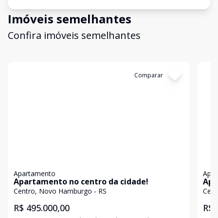
Imóveis semelhantes
Confira imóveis semelhantes
Cód:
19999
Comparar
Có
Apartamento
Apa
Apartamento no centro da cidade!
Apa
loc
Centro, Novo Hamburgo - RS
Cent
R$ 495.000,00
R$ 