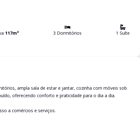
iva
117
m²
3
Dormitório
s
1
Suíte
órios, ampla sala de estar e jantar, cozinha com móveis sob
ído, oferecendo conforto e praticidade para o dia a dia.
esso a comércios e serviços.