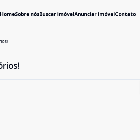
Home
Sobre nós
Buscar imóvel
Anunciar imóvel
Contato
ios!
rios!