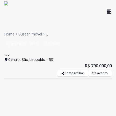
Home
Buscar imóvel
...
Apartamento
Venda
Cód:
16867
...
Centro, São Leopoldo - RS
R$ 790.000,00
Compartilhar
Favorito