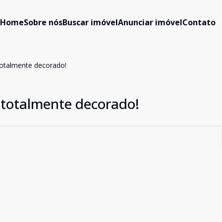
Home
Sobre nós
Buscar imóvel
Anunciar imóvel
Contato
totalmente decorado!
 totalmente decorado!