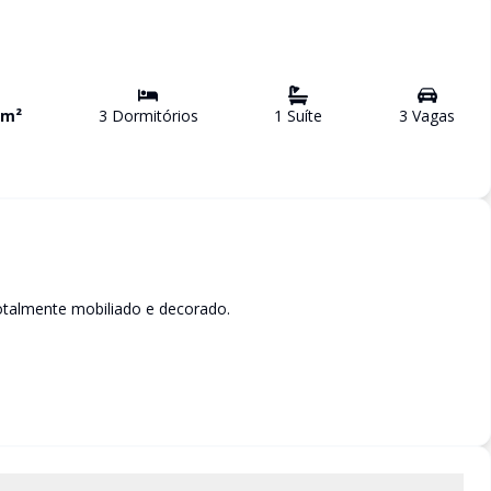
m²
3
Dormitório
s
1
Suíte
3
Vaga
s
otalmente mobiliado e decorado.