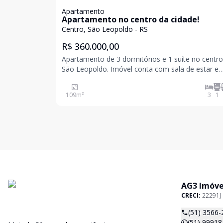
Apartamento
Apartamento no centro da cidade!
Centro, São Leopoldo - RS
R$ 360.000,00
Apartamento de 3 dormitórios e 1 suíte no centro
São Leopoldo. Imóvel conta com sala de estar e
jantar, ampla sacada, cozinha, lavanderia com ja
para o oeste. 3 dormitórios, sendo 1 suíte com closet.
109
m²
3
1
Gás central. Prédio sem elevador. Va
AG3 Imóve
CRECI:
22291J
(51) 3566-
(51) 99918