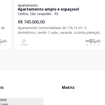
Apartamento
Apartamento amplo e espaçoso!
Centro, São Leopoldo - RS
R$ 745.000,00
 de
Apartamento Semimobiliado de 170,15 m², 3
dormitórios, sendo 1 suíte, varanda, cozinha planejada,
nela
área de serviço, garagem coberta 2 carros, além de
um amplo terraço com vista, podendo colocar piscina
1
1
170
m²
3
2
1
2
e churrasqueira. Ótima iluminação natural. Possu
is
Matriz
2999
-5490