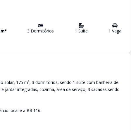
5
m²
3
Dormitório
s
1
Suíte
1
Vaga
 solar, 175 m², 3 dormitórios, sendo 1 suíte com banheira de
e jantar integradas, cozinha, área de serviço, 3 sacadas sendo
rcio local e a BR 116.