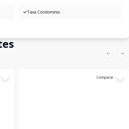
Taxa Condominio
tes
Previous sl
Nex
Cód:
16716
Comparar