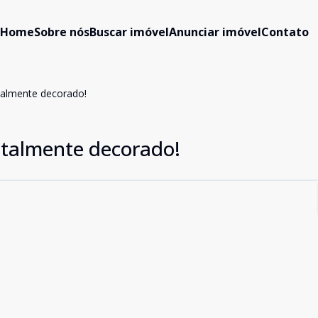
Home
Sobre nós
Buscar imóvel
Anunciar imóvel
Contato
talmente decorado!
otalmente decorado!