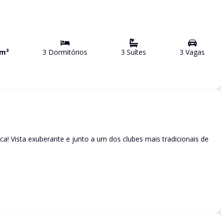
m²
3
Dormitório
s
3
Suíte
s
3
Vaga
s
! Vista exuberante e junto a um dos clubes mais tradicionais de