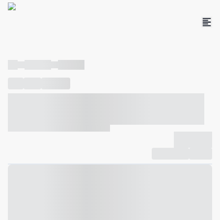
----
----- -----
----- -----
----
-----
---- ------
----- ----- -- ------ ---- ---- -- ----- ----- -----
--- ------
----- ----- -- ------ ----- ----- -- ------
-------------
Compartilhar
Favorito