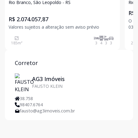
Rio Branco, São Leopoldo - RS
Rio 
R$ 
R$ 2.074.057,87
O ap
Valores sujeitos a alteração sem aviso prévio
03 d
banh
saca
185
m²
3
4
3
3
211
cozi
para
Corretor
AG3 Imóveis
FAUSTO KLEIN
38.758
98407.6764
fausto@ag3imoveis.com.br