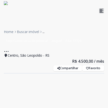
Home
Buscar imóvel
...
Casa Comercial ou Residencial
Aluguel
Cód:
17726
...
Centro, São Leopoldo - RS
R$ 4.500,00
/ mês
Compartilhar
Favorito