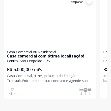
Cód:
4624
Comparar
Có
Casa Comercial ou Residencial
Casa
Casa comercial com ótima localização!
...
Centro, São Leopoldo - RS
Cent
R$ 5.000,00
R$ 
/ mês
Casa Comercial, 41m², próximo da Estação
Imóv
Trensurb.Entre em contato conosco e agende sua
banh
visita. Valores sujeitos a alteração sem aviso prévio
fund
Valo
41
m²
2
1
1
147