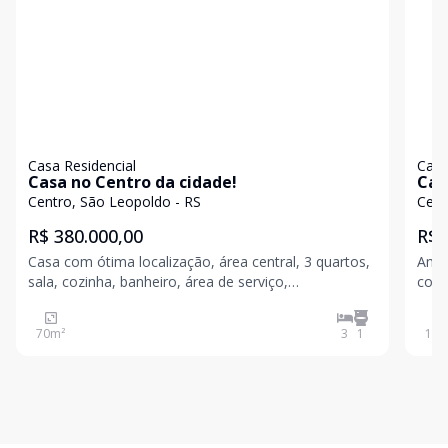
Casa Residencial
Casa
Casa no Centro da cidade!
Cas
Centro, São Leopoldo - RS
Cent
R$ 380.000,00
R$ 
Casa com ótima localização, área central, 3 quartos,
Ampl
sala, cozinha, banheiro, área de serviço,
come
churrasqueira, pátio fechado nos fundos. Valores
cobe
sujeitos a alteração sem aviso prévio
Entre
70
m²
3
1
184
suje