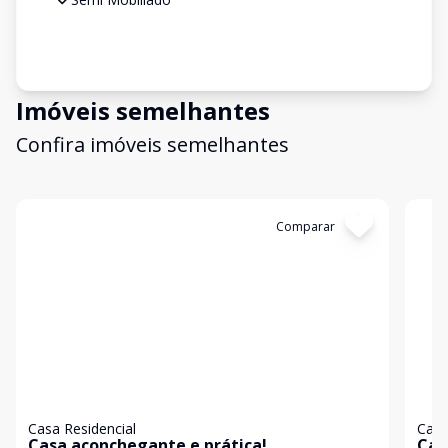
Imóveis semelhantes
Confira imóveis semelhantes
Cód:
19106
Comparar
Có
Casa Residencial
Casa
Casa aconchegante e prática!
Cas