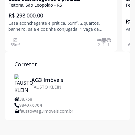
Feitoria, São Leopoldo - RS
Feit
R$ 298.000,00
R$ 
Casa aconchegante e prática, 55m², 2 quartos,
banheiro, sala e cozinha conjugada, 1 vaga de
Valo
garagem, pátio frente e fundos e um corredor lateral.
Semimobiliada, ótima localização, agende a sua
55
m²
2
1
1
64
m
visita. Valores sujeitos a alteração sem aviso prévio
Corretor
AG3 Imóveis
FAUSTO KLEIN
38.758
98407.6764
fausto@ag3imoveis.com.br