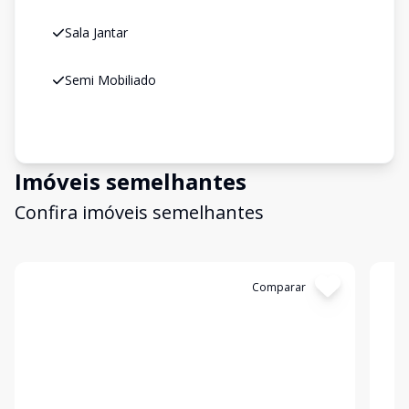
Sala Jantar
Semi Mobiliado
Imóveis semelhantes
Confira imóveis semelhantes
Cód:
19367
Comparar
Có