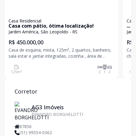
Casa Residencial
Casa
Casa com pátio, ótima localização!
...
Jardim América, São Leopoldo - RS
Jard
R$ 450.000,00
R$ 
Casa de esquina, mista, 125m², 2 quartos, banheiro,
Casa
sala estar e jantar integradas, cozinha , área de
chur
serviço, 2 vagas de garagem. Localização
Amér
privilegiada, bairro arborizado, parte alta, venha
visita ao imóv
125
m²
2
1
2
150
conhecer essa oportunidade. Agende a sua visita.
avis
Valo
Corretor
AG3 Imóveis
EVANDRO BORGHELOTTI
87856
(51) 99554-0362