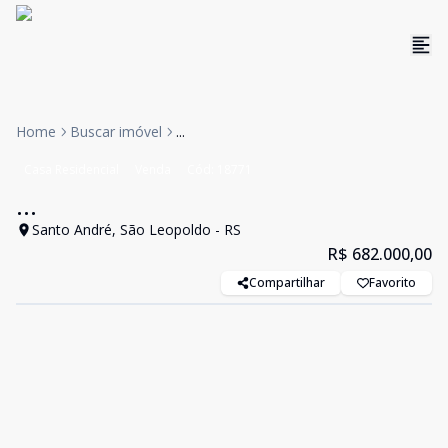
Home
Buscar imóvel
...
Casa Residencial
Venda
Cód:
18771
...
Santo André, São Leopoldo - RS
R$ 682.000,00
Compartilhar
Favorito