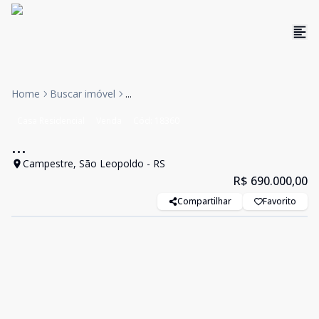
Home
Buscar imóvel
...
Casa Residencial
Venda
Cód:
18360
...
Campestre, São Leopoldo - RS
R$ 690.000,00
Compartilhar
Favorito