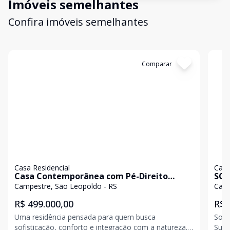
Imóveis semelhantes
Confira imóveis semelhantes
Cód:
19996
Comparar
Có
Casa Residencial
Casa
Casa Contemporânea com Pé-Direito
SO
Duplo e Vista Panorâmica
LOC
Campestre, São Leopoldo - RS
Camp
R$ 499.000,00
R$ 
Uma residência pensada para quem busca
Sobr
sofisticação, conforto e integração com a natureza.
Suíte 