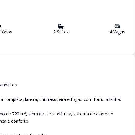
tório
s
2
Suíte
s
4
Vaga
s
anheiros.
ha completa, lareira, churrasqueira e fogão com forno a lenha.
no de 720 m², além de cerca elétrica, sistema de alarme e
ça e conforto.