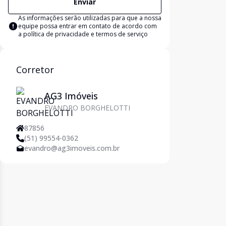
Enviar
As informações serão utilizadas para que a nossa
equipe possa entrar em contato de acordo com
a
política de privacidade e termos de serviço
Corretor
AG3 Imóveis
EVANDRO BORGHELOTTI
87856
(51) 99554-0362
evandro@ag3imoveis.com.br