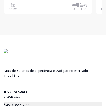
prévio
Com 
perf
279
m²
3
3
1
2
164
cont
Mais de 50 anos de experiência e tradição no mercado
imobiliário.
AG3 Imóveis
CRECI:
22291J
(51) 3566-2999