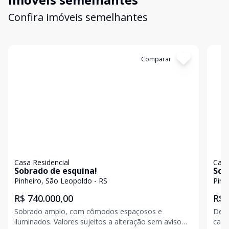
Confira imóveis semelhantes
Cód:
2281
Comparar
Có
Casa Residencial
Casa
Sobrado de esquina!
Sob
Pinheiro, São Leopoldo - RS
Pinh
R$ 740.000,00
R$ 
Sobrado amplo, com cômodos espaçosos e
Desc
iluminados. Valores sujeitos a alteração sem aviso
casa