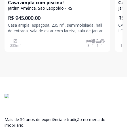
Casa ampla com piscina!
Cas
Jardim América, São Leopoldo - RS
Jard
R$ 945.000,00
R$ 
Casa ampla, espaçosa, 235 m², semimobiliada, hall
CASA
de entrada, sala de estar com lareira, sala de jantar
LOC
ampla, cozinha com móveis planejados e
ÁRE
churrasqueira, office com ótima iluminação natural,
COM
235
m²
3
1
1
1
150
banheiro social, 2 lavabos, 3 dormitório, sendo 1
JAN
suíte com
SOC
Mais de 50 anos de experiência e tradição no mercado
imobiliário.