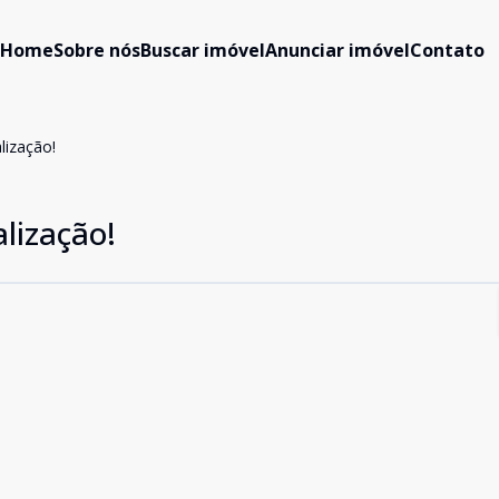
Home
Sobre nós
Buscar imóvel
Anunciar imóvel
Contato
lização!
lização!