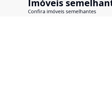
Imóveis semelhan
Confira imóveis semelhantes
Cód:
19990
Comparar
Loja
Loja ampla com ótima localização!
Feitoria, São Leopoldo - RS
R$ 2.780,00
/ mês
Loja ampla, 100m², 2 banheiros auxiliares, cozinh
balcão, ótima iluminação solar, rampa de acesso,