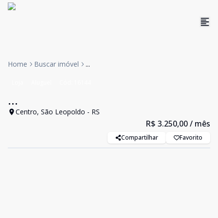
Home
Buscar imóvel
...
Loja
Aluguel
Cód:
16144
...
Centro, São Leopoldo - RS
R$ 3.250,00
/ mês
Compartilhar
Favorito