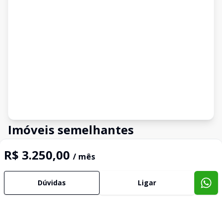
Imóveis semelhantes
Confira imóveis semelhantes
R$ 3.250,00
/ mês
Dúvidas
Ligar
Cód:
19982
Comparar
Có