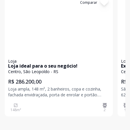
Cód:
19853
Comparar
Có
Loja
Loja
Loja ideal para o seu negócio!
Exc
Centro, São Leopoldo - RS
Cent
R$ 286.200,00
R$ 
Loja ampla, 148 m², 2 banheiros, copa e cozinha,
São 
fachada envidraçada, porta de enrolar e portão.
628 
Localizada no centro da cidade, próximo a BR 116.
mais
Venha conhecer agende a sua visita. Valores sujeitos
cent
148
m²
2
9
a alteração sem aviso prévio
circ
opor