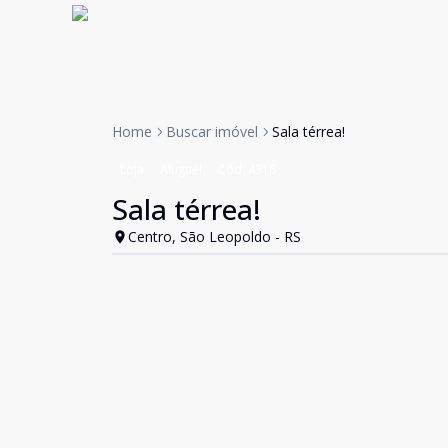
Home
Buscar imóvel
Sala térrea!
Loja
Aluguel
Cód:
4316
Sala térrea!
Centro, São Leopoldo - RS