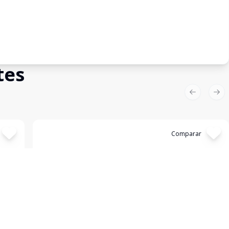
tes
Previous sl
Nex
Cód:
19581
Comparar