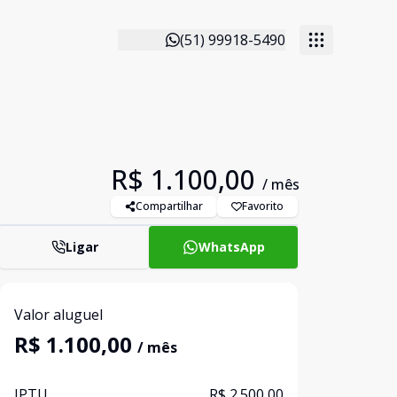
(51) 99918-5490
R$ 1.100,00
/ mês
Compartilhar
Favorito
Ligar
WhatsApp
Valor aluguel
R$ 1.100,00
/ mês
IPTU
R$ 2.500,00