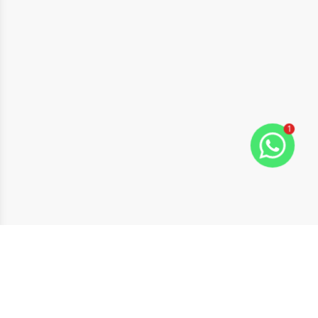
1
ide
t slide