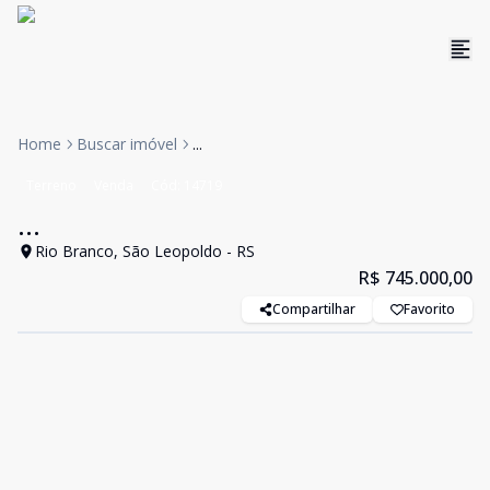
Home
Buscar imóvel
...
Terreno
Venda
Cód:
14719
...
Rio Branco, São Leopoldo - RS
R$ 745.000,00
Compartilhar
Favorito