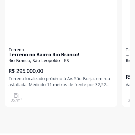
Terreno
Terr
Terreno no Bairro Rio Branco!
...
Rio Branco, São Leopoldo - RS
Rio 
R$ 295.000,00
R$ 
Terreno localizado próximo à Av. São Borja, em rua
asfaltada. Medindo 11 metros de frente por 32,52
Valo
metros de profundidade, totalizando 357 m². Ótima
oportunidade! Valores sujeitos a alteração sem aviso
357
m²
394
prévio