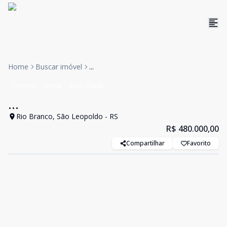
Home
Buscar imóvel
...
Terreno
Venda
Cód:
15848
...
Rio Branco, São Leopoldo - RS
R$ 480.000,00
Compartilhar
Favorito