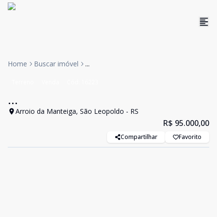
Home
Buscar imóvel
...
Terreno
Venda
Cód:
16223
...
Arroio da Manteiga, São Leopoldo - RS
R$ 95.000,00
Compartilhar
Favorito