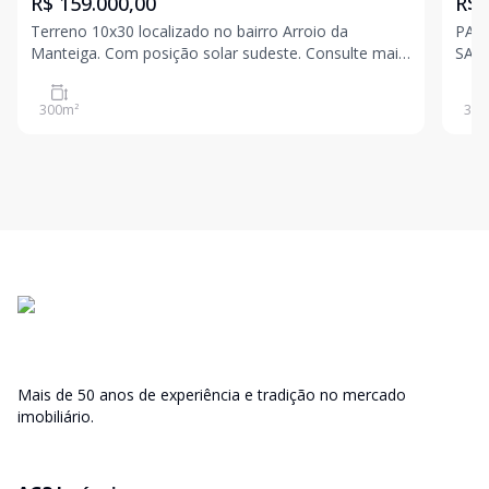
R$ 159.000,00
R$ 
Terreno 10x30 localizado no bairro Arroio da
PAR
Manteiga. Com posição solar sudeste. Consulte mais
SAB
informações! Valores sujeitos a alteração sem aviso
MES
prévio
INVESTIMENTO
300
m²
380
avis
Mais de 50 anos de experiência e tradição no mercado
imobiliário.