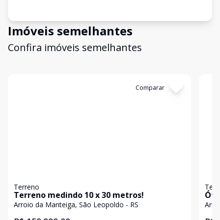
Imóveis semelhantes
Confira imóveis semelhantes
Cód:
19960
Comparar
Có
Terreno
Terr
Terreno medindo 10 x 30 metros!
Óti
Arroio da Manteiga, São Leopoldo - RS
Arro