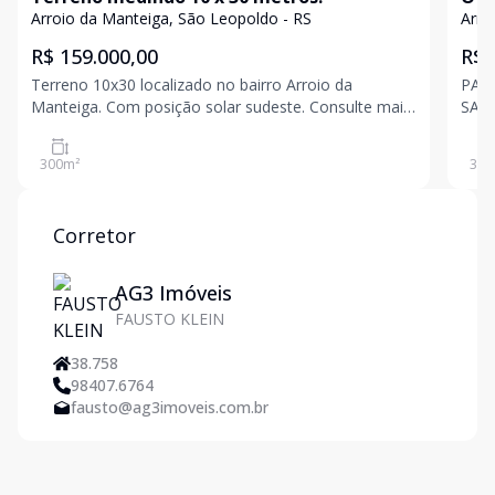
Arroio da Manteiga, São Leopoldo - RS
Arro
R$ 159.000,00
R$ 
Terreno 10x30 localizado no bairro Arroio da
PAR
Manteiga. Com posição solar sudeste. Consulte mais
SAB
informações! Valores sujeitos a alteração sem aviso
MES
prévio
INVESTIMENTO
300
m²
380
avis
Corretor
AG3 Imóveis
FAUSTO KLEIN
38.758
98407.6764
fausto@ag3imoveis.com.br