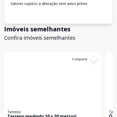
Valores sujeitos a alteração sem aviso prévio
Imóveis semelhantes
Confira imóveis semelhantes
Cód:
19960
Comparar
Có
Terreno
Terr
Terreno medindo 10 x 30 metros!
Óti