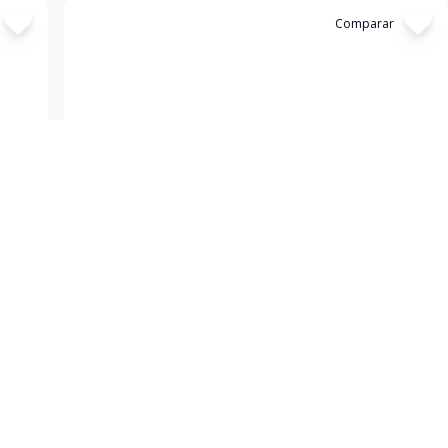
Cód:
19611
Comparar
Terreno
Terreno amplo de esquina!
Feitoria, São Leopoldo - RS
R$ 245.000,00
ea
s de
Valores sujeitos a alteração sem aviso prévio
nicos
360
m²
a