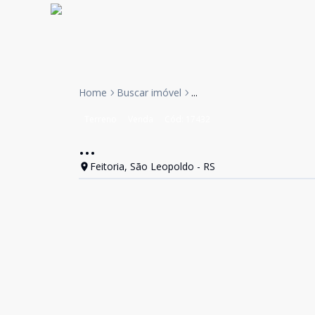
Home
Buscar imóvel
...
Terreno
Venda
Cód:
17432
...
Feitoria, São Leopoldo - RS