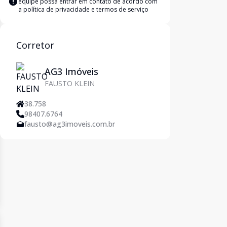
equipe possa entrar em contato de acordo com
a
política de privacidade e termos de serviço
Corretor
AG3 Imóveis
FAUSTO KLEIN
38.758
98407.6764
fausto@ag3imoveis.com.br