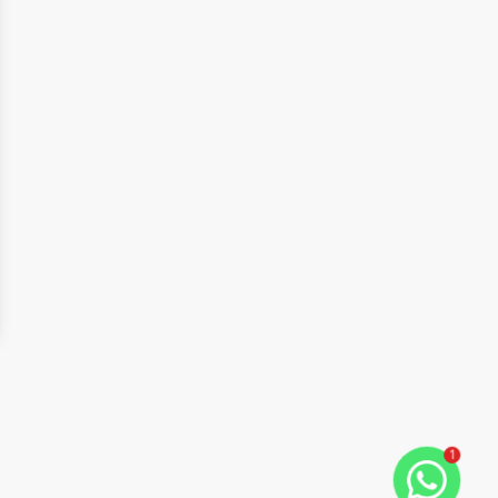
ide
t slide
1
Cód:
9287
Comparar