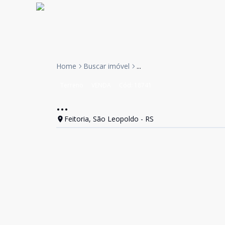
Home
Buscar imóvel
...
Terreno
VENDA
Cód:
18741
...
Feitoria, São Leopoldo - RS