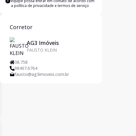
equipe possa entrar em contato de acordo com
a
política de privacidade e termos de serviço
Corretor
AG3 Imóveis
FAUSTO KLEIN
38.758
98407.6764
fausto@ag3imoveis.com.br