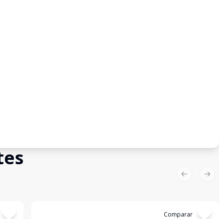
tes
Previous sl
Nex
Cód:
19611
Comparar