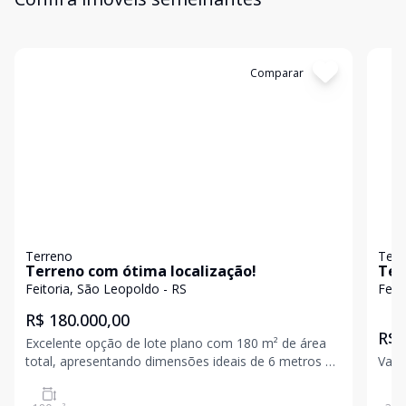
Cód:
19995
Comparar
Có
Terreno
Terr
Terreno com ótima localização!
Ter
Feitoria, São Leopoldo - RS
Feit
R$ 180.000,00
R$ 
Excelente opção de lote plano com 180 m² de área
total, apresentando dimensões ideais de 6 metros de
Valo
frente por 30 metros de profundidade. O formato
retangular do terreno favorece projetos