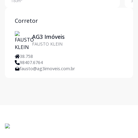
180
m²
360
arquitetônicos modernos e funcionais, permitindo
um excelente a
Corretor
AG3 Imóveis
FAUSTO KLEIN
38.758
98407.6764
fausto@ag3imoveis.com.br