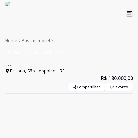
Home
Buscar imóvel
...
Terreno
VENDA
Cód:
18775
...
Feitoria, São Leopoldo - RS
R$ 180.000,00
Compartilhar
Favorito