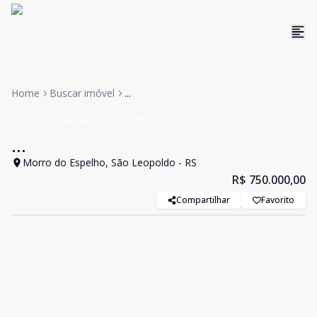
Home
Buscar imóvel
...
Terreno
Venda
Cód:
19265
...
Morro do Espelho, São Leopoldo - RS
R$ 750.000,00
Compartilhar
Favorito