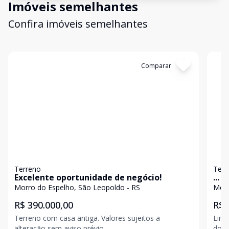
Imóveis semelhantes
Confira imóveis semelhantes
Cód:
19744
Comparar
Có
Terreno
Terr
Excelente oportunidade de negócio!
...
Morro do Espelho, São Leopoldo - RS
Morr
R$ 390.000,00
R$ 
Terreno com casa antiga. Valores sujeitos a
Lind
alteração sem aviso prévio
dos 