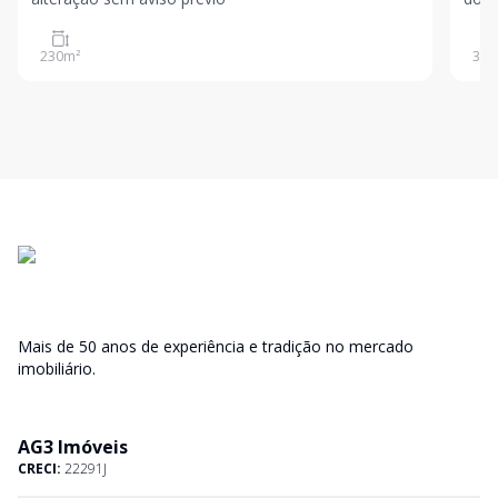
Leop
info
230
m²
392
prév
Mais de 50 anos de experiência e tradição no mercado
imobiliário.
AG3 Imóveis
CRECI:
22291J